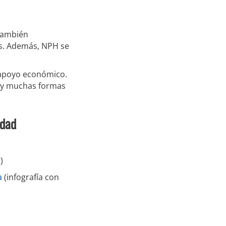
 también
es. Además, NPH se
apoyo económico.
Hay muchas formas
idad
)
a
(infografía con