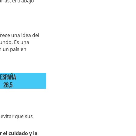
rias, el trabajo
frece una idea del
mundo. Es una
n un país en
ESPAÑA
26,5
 evitar que sus
 el cuidado y la