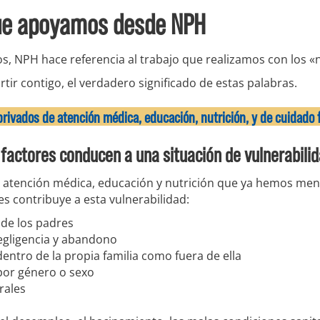
ue apoyamos desde NPH
, NPH hace referencia al trabajo que realizamos con los «n
tir contigo, el verdadero significado de estas palabras.
privados de atención médica, educación, nutrición, y de cuidado f
 factores conducen a una situación de vulnerabili
de atención médica, educación y nutrición que ya hemos men
res contribuye a esta vulnerabilidad:
 de los padres
negligencia y abandono
dentro de la propia familia como fuera de ella
por género o sexo
rales