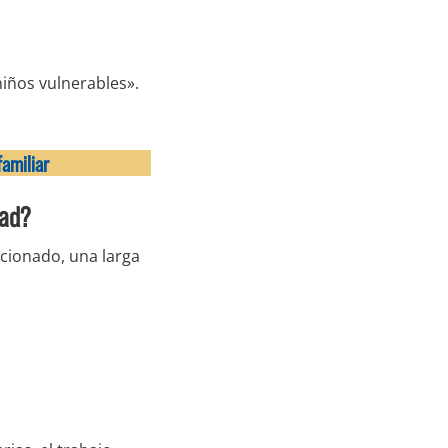
iños vulnerables».
amiliar
dad?
cionado, una larga