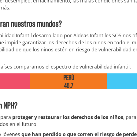
 el desempleo, el hacinamiento, las malas condiciones sanita
 más.
ran nuestros mundos?
bilidad Infantil desarrollado por Aldeas Infantiles SOS nos o
e impide garantizar los derechos de los niños en todo el 
ilidad de que los niños estén en riesgo de vulnerabilidad e
países comparamos el espectro de vulnerabilidad infantil.
PERÚ
45,7
n NPH?
 para
proteger y restaurar los derechos de los niños
, para
dos en el futuro.
y jóvenes
que han perdido o que corren el riesgo de perder