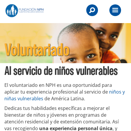
Skip
NPH
to
Primary
UK
content
Menu
-
Raising
Voluntariado
Children,
Transforming
Al servicio de niños vulnerables
Lives.
El voluntariado en NPH es una oportunidad para
aplicar tu experiencia profesional al servicio de
niños y
niñas vulnerables
de América Latina.
Dedicas tus habilidades específicas a mejorar el
bienestar de niños y jóvenes en programas de
atención residencial y de extensión comunitaria. Así
vas recogiendo
una experiencia personal única
, y