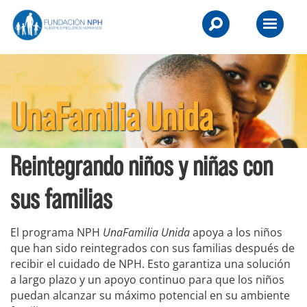
Skip
NPH
to
Primary
UK
content
Menu
-
Raising
UnaFamilia Unida
Children,
Transforming
Reintegrando niños y niñas con
Lives.
sus familias
El programa NPH
UnaFamilia Unida
apoya a los niños
que han sido reintegrados con sus familias después de
recibir el cuidado de NPH. Esto garantiza una solución
a largo plazo y un apoyo continuo para que los niños
puedan alcanzar su máximo potencial en su ambiente