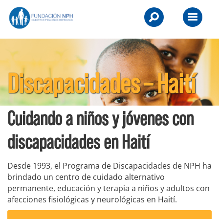
Skip
NPH
to
Primary
UK
content
Menu
-
Raising
Discapacidades – Haití
Children,
Transforming
Cuidando a niños y jóvenes con
Lives.
discapacidades en Haití
Desde 1993, el Programa de Discapacidades de NPH ha
brindado un centro de cuidado alternativo
permanente, educación y terapia a niños y adultos con
afecciones fisiológicas y neurológicas en Haití.