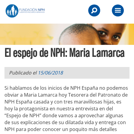
Skip
NPH
to
Primary
UK
content
Menu
-
Raising
El espejo de NPH: Maria Lamarca
Children,
Transforming
Lives.
Publicado el
15/06/2018
Si hablamos de los inicios de NPH España no podemos
obviar a Maria Lamarca hoy Tesorera del Patronato de
NPH España casada y con tres maravillosas hijas, es
hoy la protagonista en nuestra entrevista en del
“Espejo de NPH” donde vamos a aprovechar algunas
de sus explicaciones de su dilatada vida y entrega con
NPH para poder conocer un poquito más detalles