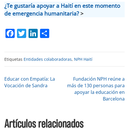
¿Te gustaría apoyar a Haití en este momento
de emergencia humanitaria?
>
Facebook
Twitter
LinkedIn
Compartir
Etiquetas
Entidades colaboradoras
,
NPH Haití
Navegación
Educar con Empatía: La
Fundación NPH reúne a
Vocación de Sandra
más de 130 personas para
apoyar la educación en
de
Barcelona
entradas
Artículos relacionados