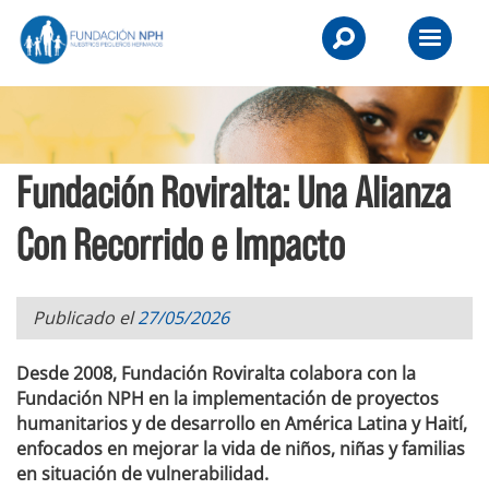
Skip
NPH
to
Primary
UK
content
Menu
-
Raising
Fundación Roviralta: Una Alianza
Children,
Transforming
Con Recorrido e Impacto
Lives.
Publicado el
27/05/2026
Desde 2008, Fundación Roviralta colabora con la
Fundación NPH en la implementación de proyectos
humanitarios y de desarrollo en América Latina y Haití,
enfocados en mejorar la vida de niños, niñas y familias
en situación de vulnerabilidad.