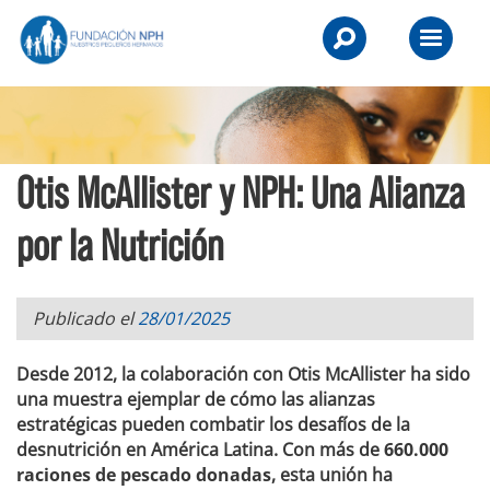
Skip
NPH
to
Primary
UK
content
Menu
-
Raising
Otis McAllister y NPH: Una Alianza
Children,
Transforming
por la Nutrición
Lives.
Publicado el
28/01/2025
Desde 2012, la colaboración con Otis McAllister ha sido
una muestra ejemplar de cómo las alianzas
estratégicas pueden combatir los desafíos de la
desnutrición en América Latina. Con más de
660.000
raciones de pescado donadas
, esta unión ha