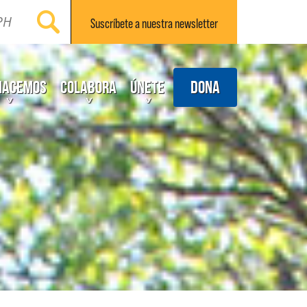
Suscríbete a nuestra
newsletter
Dona
hacemos
Colabora
Únete