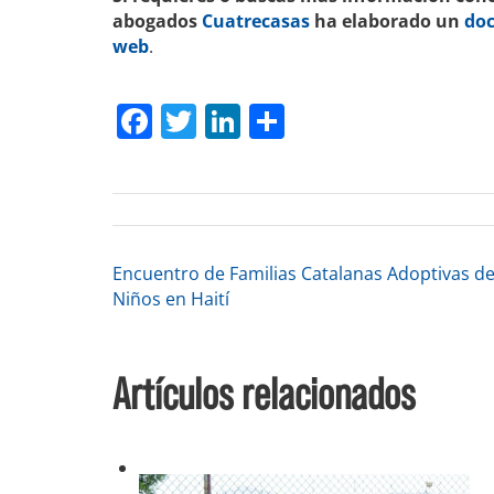
abogados
Cuatrecasas
ha elaborado un
doc
web
.
Facebook
Twitter
LinkedIn
Compartir
Navegación
Encuentro de Familias Catalanas Adoptivas d
Niños en Haití
de
Artículos relacionados
entradas