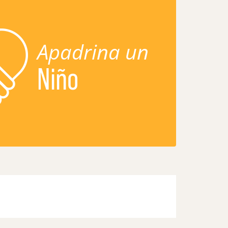
Apadrina un
Niño