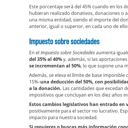
Este porcentaje será del 45% cuando en los d
hubieran realizado donativos, donaciones o 
una misma entidad, siendo el importe del donat
anterior, igual o superior, en cada uno de ellos
Impuesto sobre sociedades
En el
Impuesto sobre Sociedades
aumenta igualm
del 35% al 40%
y, además, si las aportaciones
se incrementan al 50%
, lo que supone una me
Además, se eleva el límite de base imponible
15%–
una deducción del 50%, con posibilid
a la donación.
Las cantidades que excedan de
impositivos que concluyan en los diez años i
Estos cambios legislativos han entrado en v
positivamente para el sector no lucrativo. E
impacto para nuestra sociedad.
Si requieres o buscas más información concr