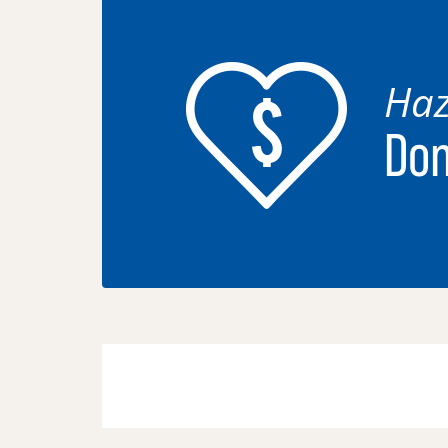
Haz
Don