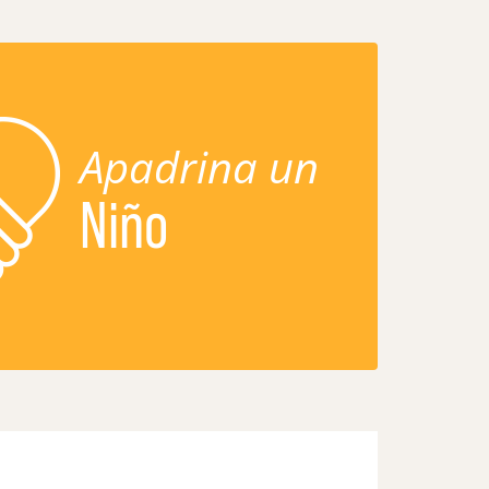
Apadrina un
Niño