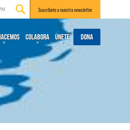
Suscríbete a nuestra
newsletter
Dona
hacemos
Colabora
Únete