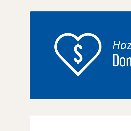
Haz
Don