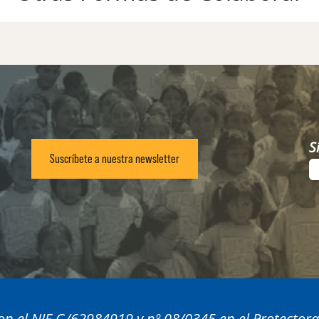
S
Suscríbete a nuestra newsletter
n el NIF G/62984919 y nº 08/0345 en el Protector