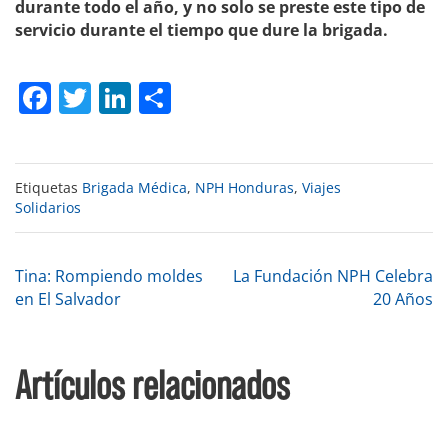
durante todo el año, y no solo se preste este tipo de
servicio durante el tiempo que dure la brigada.
Facebook
Twitter
LinkedIn
Compartir
Etiquetas
Brigada Médica
,
NPH Honduras
,
Viajes
Solidarios
Navegación
Tina: Rompiendo moldes
La Fundación NPH Celebra
en El Salvador
20 Años
de
Artículos relacionados
entradas