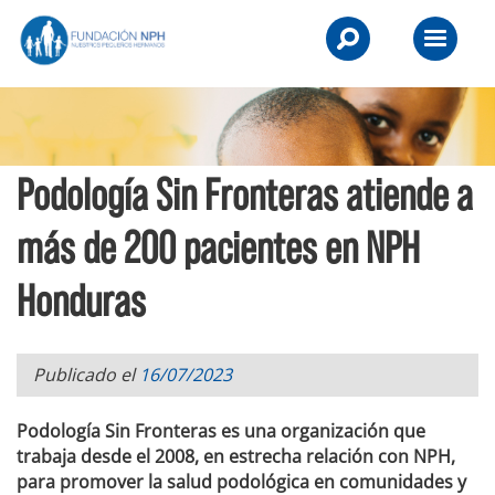
Skip
NPH
to
Primary
UK
content
Menu
-
Raising
Podología Sin Fronteras atiende a
Children,
Transforming
más de 200 pacientes en NPH
Lives.
Honduras
Publicado el
16/07/2023
Podología Sin Fronteras es una organización que
trabaja desde el 2008, en estrecha relación con NPH,
para promover la salud podológica en comunidades y