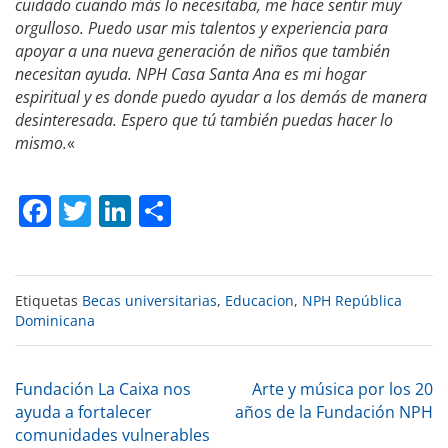
cuidado cuando más lo necesitaba, me hace sentir muy
orgulloso. Puedo usar mis talentos y experiencia para
apoyar a una nueva generación de niños que también
necesitan ayuda. NPH Casa Santa Ana es mi hogar
espiritual y es donde puedo ayudar a los demás de manera
desinteresada. Espero que tú también puedas hacer lo
mismo.
«
Facebook
Twitter
LinkedIn
Compartir
Etiquetas
Becas universitarias
,
Educacion
,
NPH República
Dominicana
Navegación
Fundación La Caixa nos
Arte y música por los 20
ayuda a fortalecer
años de la Fundación NPH
comunidades vulnerables