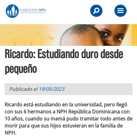
Skip
NPH
to
Primary
UK
content
Menu
-
Raising
Ricardo: Estudiando duro desde
Children,
Transforming
pequeño
Lives.
Publicado el
19/05/2023
Ricardo está estudiando en la universidad, pero llegó
con sus 6 hermanos a NPH República Dominicana con
10 años, cuando su mamá pudo tramitar todo antes de
morir para que sus hijos estuvieran en la familia de
NPH.