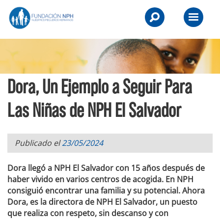
Skip
NPH
to
Primary
UK
content
Menu
-
Raising
Dora, Un Ejemplo a Seguir Para
Children,
Transforming
Las Niñas de NPH El Salvador
Lives.
Publicado el
23/05/2024
Dora llegó a NPH El Salvador con 15 años después de
haber vivido en varios centros de acogida. En NPH
consiguió encontrar una familia y su potencial. Ahora
Dora, es la directora de NPH El Salvador, un puesto
que realiza con respeto, sin descanso y con