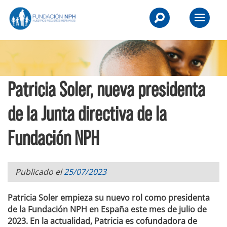
Skip
NPH
to
Primary
UK
content
Menu
-
Raising
Patricia Soler, nueva presidenta
Children,
Transforming
de la Junta directiva de la
Lives.
Fundación NPH
Publicado el
25/07/2023
Patricia Soler empieza su nuevo rol como presidenta
de la Fundación NPH en España este mes de julio de
2023. En la actualidad, Patricia es cofundadora de