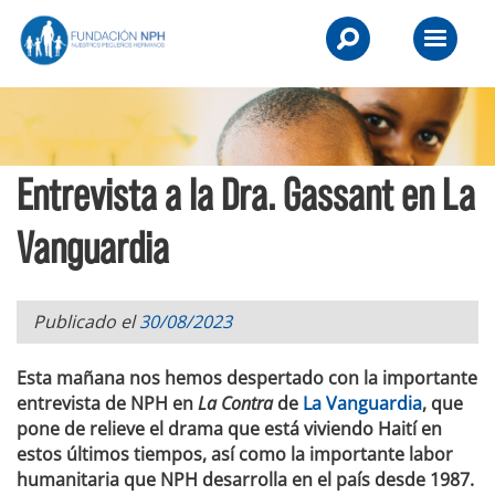
Skip
NPH
to
Primary
UK
content
Menu
-
Raising
Entrevista a la Dra. Gassant en La
Children,
Transforming
Vanguardia
Lives.
Publicado el
30/08/2023
Esta mañana nos hemos despertado con la importante
entrevista de NPH en
La Contra
de
La Vanguardia
, que
pone de relieve el drama que está viviendo Haití en
estos últimos tiempos, así como la importante labor
humanitaria que NPH desarrolla en el país desde 1987.