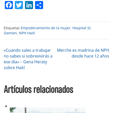
Facebook
Twitter
LinkedIn
Compartir
Etiquetas
Empoderamiento de la mujer
,
Hospital St.
Damien
,
NPH Haití
Navegación
«Cuando sales a trabajar
Merche es madrina de NPH
no sabes si sobrevivirás a
desde hace 12 años
ese día» – Gena Heraty
de
sobre Haití
entradas
Artículos relacionados